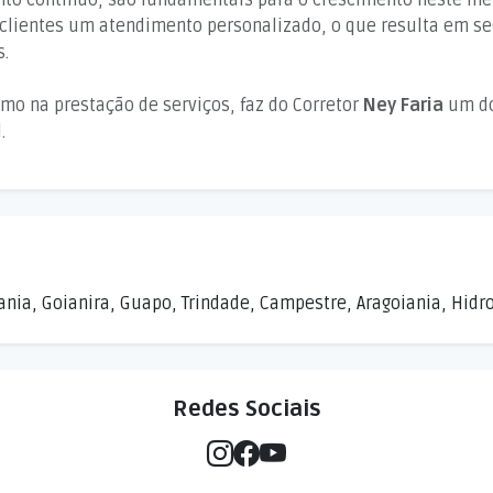
nto contínuo, são fundamentais para o crescimento neste mer
clientes um atendimento personalizado, o que resulta em se
s.
mo na prestação de serviços, faz do Corretor
Ney Faria
um do
.
nia, Goianira, Guapo, Trindade, Campestre, Aragoiania, Hidrol
Redes Sociais